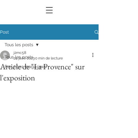
Post
Tous les posts
j2mc58
Tous les posts
24 janv. 2023
0 min de lecture
Article de "La Provence" sur
Parutions magasines
l'exposition