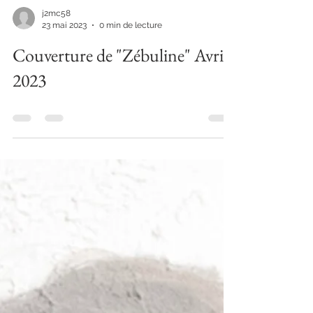
j2mc58
23 mai 2023
0 min de lecture
Couverture de "Zébuline" Avril
2023