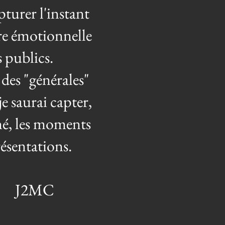
pturer l'instant
tre émotionnelle
s publics.
des "générales"
e saurai capter,
né, les moments
ésentations.
père J2MC