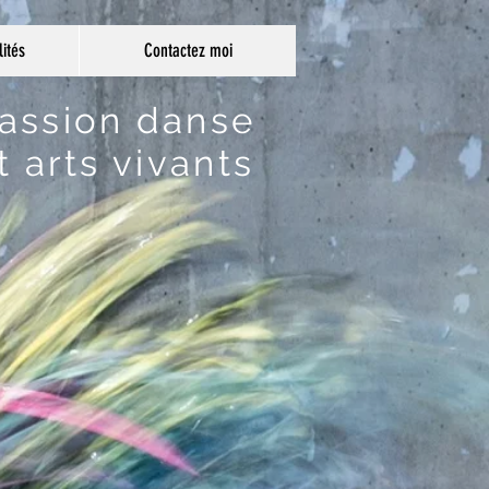
et actualités
Connexion
lités
Contactez moi
ssion danse
arts vivants