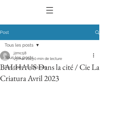
Post
Tous les posts
j2mc58
Tous les posts
23 mai 2023
0 min de lecture
BALHAUS Dans la cité / Cie La
Parutions magasines
Criatura Avril 2023